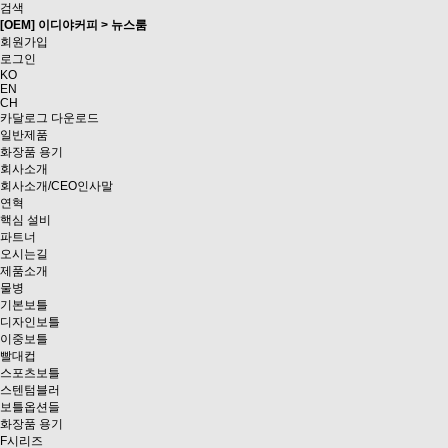
검색
[OEM] 이디야커피 > 뉴스룸
회원가입
로그인
KO
EN
CH
카달로그 다운로드
일반제품
화장품 용기
회사소개
회사소개/CEO인사말
연혁
핵심 설비
파트너
오시는길
제품소개
물병
기본보틀
디자인보틀
이중보틀
빨대컵
스포츠보틀
스텐텀블러
보틀옵션들
화장품 용기
F시리즈