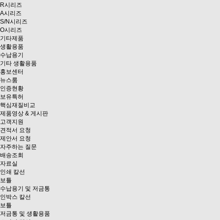
R시리즈
A시리즈
S/N시리즈
O시리즈
기타제품
생활용품
수납용기
기타 생활용품
홍보센터
뉴스룸
인증현황
보유특허
핵심재질비교
제품영상 & 게시판
고객지원
견적서 요청
제안서 요청
자주하는 질문
배송조회
자료실
인쇄 칼선
보틀
수납용기 및 저금통
인박스 칼선
보틀
저금통 및 생활용품