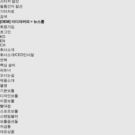
스티커 칼선
필름간지 칼선
기타자료
검색
[OEM] 이디야커피 > 뉴스룸
회원가입
로그인
KO
EN
CH
회사소개
회사소개/CEO인사말
연혁
핵심 설비
파트너
오시는길
제품소개
물병
기본보틀
디자인보틀
이중보틀
빨대컵
스포츠보틀
스텐텀블러
보틀옵션들
저금통
대표상품