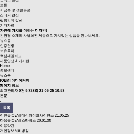
인박스 칼선
보틀
저금통 및 생활용품
스티커 칼선
필름간지 칼선
기타자료
자연에 가치를 더하는 디자인!
친환경 소재와 차별화된 제품으로
가치있는 상품을 만나보세요.
뉴스룸
인증현황
보유특허
핵심재질비교
제품영상
& 게시판
Home
홍보센터
뉴스룸
[OEM] 이디야커피
페이지 정보
최고관리자
0건
9,728회
21-05-25 10:53
본문
.
목록
이전글
[OEM] 대상라이프사이언스
21.05.25
다음글
[OEM] 스타벅스
20.01.30
이용약관
개인정보처리방침