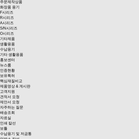
주문제작상품
화장품 용기
F시리즈
R시리즈
A시리즈
S/N시리즈
O시리즈
기타제품
생활용품
수납용기
기타 생활용품
홍보센터
뉴스룸
인증현황
보유특허
핵심재질비교
제품영상 & 게시판
고객지원
견적서 요청
제안서 요청
자주하는 질문
배송조회
자료실
인쇄 칼선
보틀
수납용기 및 저금통